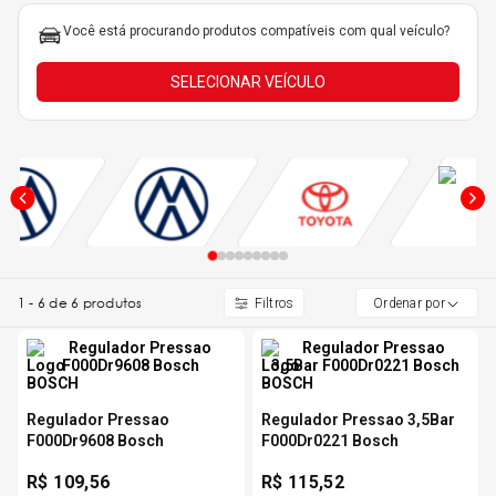
5
º
Você está procurando produtos compatíveis com qual veículo?
Kit 4 Pneu Xbri Aro 13
SELECIONAR VEÍCULO
6
º
175 70r14
7
º
185 65r15
8
º
185 60r15
9
º
195 55r15
1
-
6
de
6
produtos
Ordenar por
10
º
Pneu
Regulador Pressao
Regulador Pressao 3,5Bar
F000Dr9608 Bosch
F000Dr0221 Bosch
R$
109,56
R$
115,52