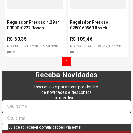
Regulador Pressao 4,2Bar
Regulador Pressao
F000Dr0222 Bosch
0280160560 Bosch
R$
60,35
R$
109,46
No
PIX
ou
2
x
de
R$
35
,
50
sem
No
PIX
ou
4
x
de
R$
32
,
19
sem
juros
juros
1
Receba Novidades
Inscreva-se para ficar por dentro
de novidades e descontos
imperdíveis
Eu aceito receber comunicações via e-mail