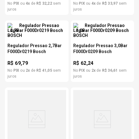
No
PIX
ou
4
x
de
R$
32
,
22
sem
No
PIX
ou
4
x
de
R$
33
,
97
sem
juros
juros
Regulador Pressao 2,7Bar
Regulador Pressao 3,0Bar
F000Dr0219 Bosch
F000Dr0209 Bosch
R$
69,79
R$
62,24
No
PIX
ou
2
x
de
R$
41
,
05
sem
No
PIX
ou
2
x
de
R$
36
,
61
sem
juros
juros