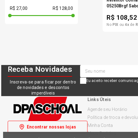
1978
05250Brgf Sab
R$ 27,00
VOLKSWAGEN (VW)
R$ 128,00
1979
R$
108,52
1980
No
PIX
ou
4
x
de
R
1981
1982
1983
Receba Novidades
1984
Eu aceito receber comunicaç
Inscreva-se para ficar por dentro
1985
de novidades e descontos
imperdíveis
1986
Links Úteis
Agende seu Horário
Política de troca e devol
Minha Conta
Encontrar nossas lojas
Meus Pedidos