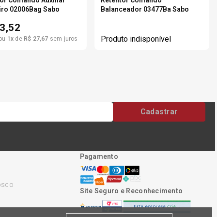
iro 02006Bag Sabo
Balanceador 03477Ba Sabo
3,52
Produto indisponível
ou
1
x
de
R$
27
,
67
sem juros
Cadastrar
Pagamento
osco
Site Seguro e Reconhecimento