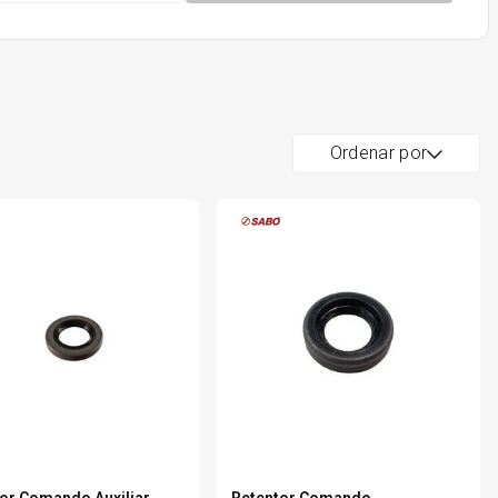
Ordenar por
or Comando Auxiliar
Retentor Comando