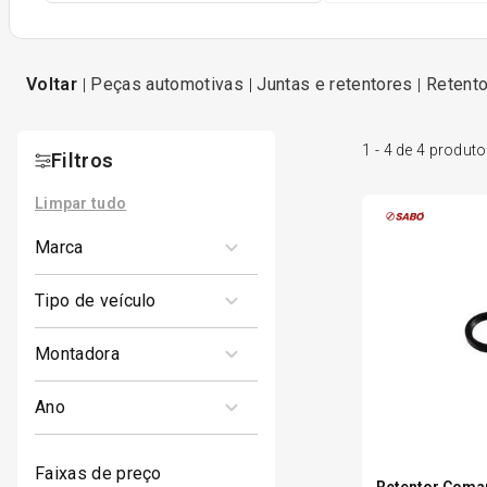
peças automotivas
juntas e retentores
reten
1
-
4
de
4
produto
Filtros
Limpar tudo
marca
SABÓ
tipo de veículo
1
Carro
montadora
FIAT
ano
FORD
1977
faixas de preço
MITSUBISHI
Retentor Coma