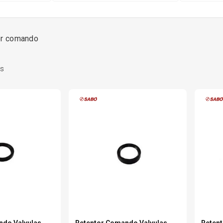
6
º
175 70r14
tor comando
7
º
185 65r15
s
8
º
185 60r15
9
º
205 55r16
0
º
Pneu
ndo Valvulas
Retentor Comando Valvulas
Retent