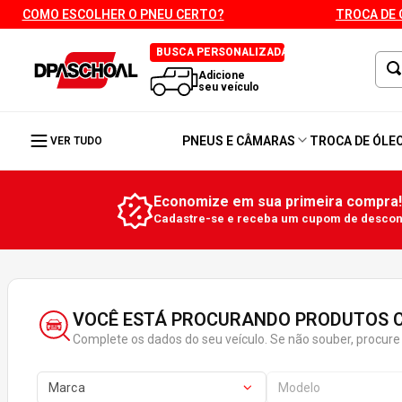
COMO ESCOLHER O PNEU CERTO?
TROCA DE 
BUSCA PERSONALIZADA
Adicione
seu veículo
PNEUS E CÂMARAS
TROCA DE ÓLE
VER TUDO
Economize em sua primeira compra!
Cadastre-se e receba um cupom de descont
VOCÊ ESTÁ PROCURANDO PRODUTOS C
Complete os dados do seu veículo. Se não souber, procure 
Marca
Modelo