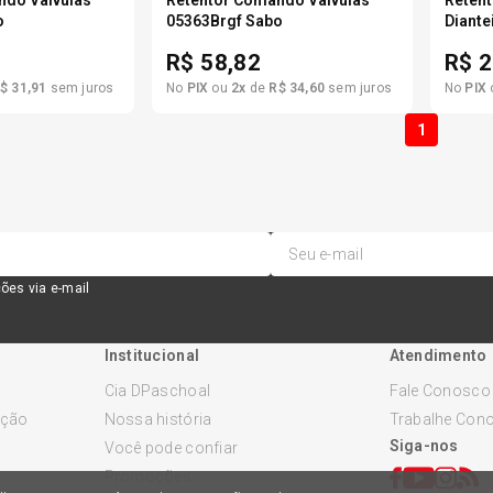
o
05363Brgf Sabo
Diante
R$
58,82
R$
2
$
31
,
91
sem juros
No
PIX
ou
2
x
de
R$
34
,
60
sem juros
No
PIX
1
ões via e-mail
Institucional
Atendimento
Cia DPaschoal
Fale Conosco
ução
Nossa história
Trabalhe Con
Siga-nos
Você pode confiar
Promoções