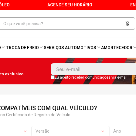
ÓLEO
AGENDE SEU HORÁRIO
EN
O
TROCA DE FREIO
SERVIÇOS AUTOMOTIVOS
AMORTECEDOR
1
º
Kit 4 Pneu
o exclusivo.
2
º
Kit Pneu
Eu aceito receber comunicações via e-mail
3
º
Bproauto
OMPATÍVEIS COM QUAL VEÍCULO?
4
º
175 65r14
no Certificado de Registro de Veículo.
5
º
Kit 4 Pneu Xbri Aro 13
Versão
Ano