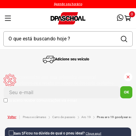
Agende seu horário
0
Adicione seu veículo
1
º
Kit 4 Pneu
Economize em sua primeira compra!
Cadastre-se e receba um cupom de desconto exclusivo.
2
º
Kit Pneu
OK
Eu aceito receber comunicações via e-mail
3
º
Bproauto
pneus e câmaras
carro de passeio
aro 19
pneu aro 19 goodyear eagl
4
º
175 65r14
Ficou na dúvida de qual o pneu ideal?
Clique aqui!