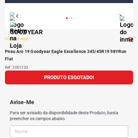
5
º
Kit 4 Pneu Xbri Aro 13
6
º
175 70r14
Clique e veja!
7
º
185 65r15
Pneu Aro 19 Goodyear Eagle Excellence 245/45R19 98YRun
Flat
8
º
185 60r15
Ref
:
2001233
PRODUTO ESGOTADO!
9
º
195 55r15
10
º
Avise-Me
Pneu
Para ser avisado da disponibilidade deste Produto, basta
preencher os campos abaixo.