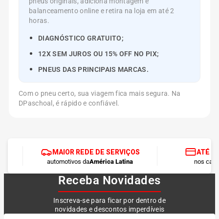
pneus originais, adiciona montagem e
balanceamento online e retira na loja em até 2
horas.
DIAGNÓSTICO GRATUITO;
12X SEM JUROS OU 15% OFF NO PIX;
PNEUS DAS PRINCIPAIS MARCAS.
Com o pneu certo, sua viagem fica mais segura. Na
DPaschoal, é rápido e confiável.
MAIOR REDE DE SERVIÇOS
ATÉ 1
automotivos da
América Latina
nos cart
Receba Novidades
Inscreva-se para ficar por dentro de
novidades e descontos imperdíveis