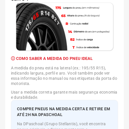
ⓘ COMO SABER A MEDIDA DO PNEU IDEAL
A medida do pneu está na lateral (ex.: 195/55 R15),
indicando largura, perfil e aro. Você também pode ver
essa informação no manual ou nas etiquetas da porta do
motorista.
Usar a medida correta garante mais segurança economia
e durabilidade.
COMPRE PNEUS NA MEDIDA CERTA E RETIRE EM
ATÉ 2H NA DPASCHOAL
Na DPaschoal (Grupo Stellantis), você encontra