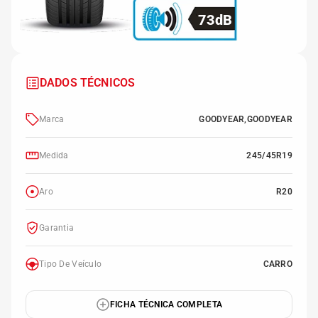
73dB
DADOS TÉCNICOS
Marca
GOODYEAR,GOODYEAR
Medida
245/45R19
Aro
R20
Garantia
Tipo De Veículo
CARRO
FICHA TÉCNICA COMPLETA