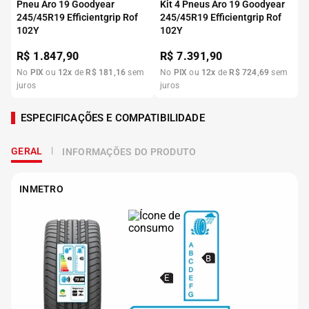
Pneu Aro 19 Goodyear
Kit 4 Pneus Aro 19 Goodyear
245/45R19 Efficientgrip Rof
245/45R19 Efficientgrip Rof
102Y
102Y
R$
1.847,90
R$
7.391,90
No
PIX
ou
12
x
de
R$
181
,
16
sem
No
PIX
ou
12
x
de
R$
724
,
69
sem
juros
juros
ESPECIFICAÇÕES E COMPATIBILIDADE
GERAL
INFORMAÇÕES DO PRODUTO
INMETRO
B
E