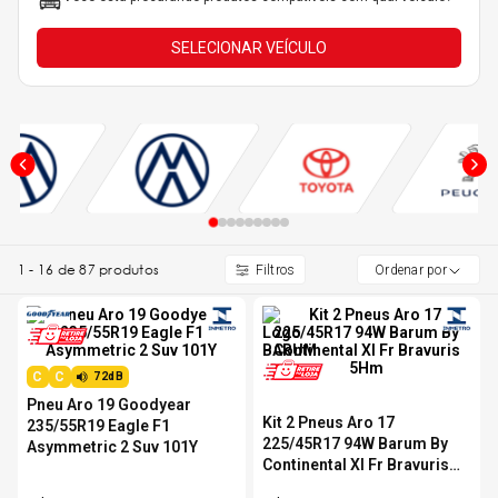
5
º
Kit 4 Pneu Xbri Aro 13
SELECIONAR VEÍCULO
6
º
175 70r14
7
º
185 65r15
8
º
185 60r15
1
-
16
de
87
produtos
Ordenar por
9
º
205 55r16
10
º
Pneu
C
C
72dB
Pneu Aro 19 Goodyear
Kit 2 Pneus Aro 17
235/55R19 Eagle F1
225/45R17 94W Barum By
Asymmetric 2 Suv 101Y
Continental Xl Fr Bravuris
5Hm