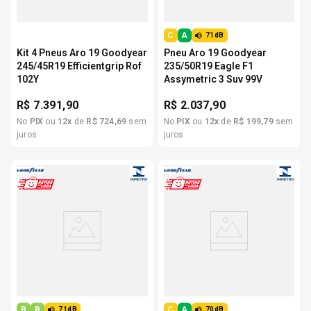
C
A
71dB
Kit 4 Pneus Aro 19 Goodyear
Pneu Aro 19 Goodyear
245/45R19 Efficientgrip Rof
235/50R19 Eagle F1
102Y
Assymetric 3 Suv 99V
R$
7.391,90
R$
2.037,90
No
PIX
ou
12
x
de
R$
724
,
69
sem
No
PIX
ou
12
x
de
R$
199
,
79
sem
juros
juros
B
B
C
A
71dB
70dB