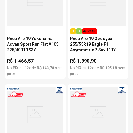
C
B
74dB
Pneu Aro 19 Yokohama
Pneu Aro 19 Goodyear
Advan Sport Run Flat V105
255/55R19 Eagle F1
225/40R19 93Y
Asymmetric 2 Suv 111Y
R$
1.466,57
R$
1.990,90
No
PIX
ou
12
x
de
R$
143
,
78
sem
No
PIX
ou
12
x
de
R$
195
,
18
sem
juros
juros