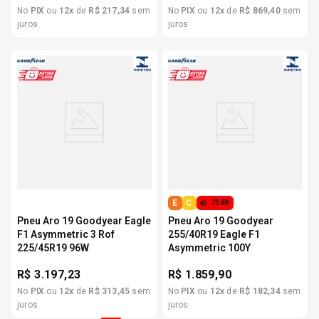
No
PIX
ou
12
x
de
R$
217
,
34
sem
No
PIX
ou
12
x
de
R$
869
,
40
sem
juros
juros
E
C
73dB
Pneu Aro 19 Goodyear Eagle
Pneu Aro 19 Goodyear
F1 Asymmetric 3 Rof
255/40R19 Eagle F1
225/45R19 96W
Asymmetric 100Y
R$
3.197,23
R$
1.859,90
No
PIX
ou
12
x
de
R$
313
,
45
sem
No
PIX
ou
12
x
de
R$
182
,
34
sem
juros
juros