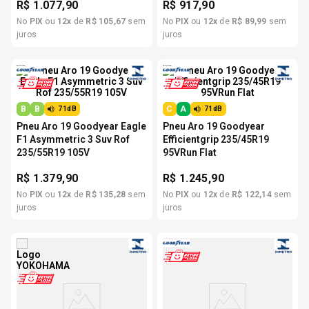
R$
1.077,90
R$
917,90
No
PIX
ou
12
x
de
R$
105
,
67
sem
No
PIX
ou
12
x
de
R$
89
,
99
sem
juros
juros
B
B
C
A
71dB
71dB
Pneu Aro 19 Goodyear Eagle
Pneu Aro 19 Goodyear
F1 Asymmetric 3 Suv Rof
Efficientgrip 235/45R19
235/55R19 105V
95VRun Flat
R$
1.379,90
R$
1.245,90
No
PIX
ou
12
x
de
R$
135
,
28
sem
No
PIX
ou
12
x
de
R$
122
,
14
sem
juros
juros