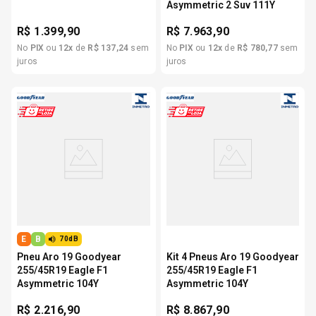
Asymmetric 2 Suv 111Y
R$
1.399,90
R$
7.963,90
No
PIX
ou
12
x
de
R$
137
,
24
sem
No
PIX
ou
12
x
de
R$
780
,
77
sem
juros
juros
E
B
70dB
Pneu Aro 19 Goodyear
Kit 4 Pneus Aro 19 Goodyear
255/45R19 Eagle F1
255/45R19 Eagle F1
Asymmetric 104Y
Asymmetric 104Y
R$
2.216,90
R$
8.867,90