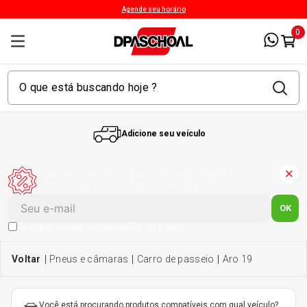
Agende seu horário
0
Adicione seu veículo
1
º
Kit 4 Pneu
Economize em sua primeira compra!
Cadastre-se e receba um cupom de desconto exclusivo.
2
º
Kit Pneu
OK
Eu aceito receber comunicações via e-mail
3
º
Bproauto
pneus e câmaras
carro de passeio
aro 19
4
º
175 65r14
Você está procurando produtos compatíveis com qual veículo?