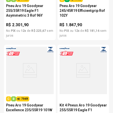
Pneu Aro 19 Goodyear
Pneu Aro 19 Goodyear
255/35R19 Eagle F1
245/45R19 Efficientgrip Rof
Asymmetric 3 Rof 96Y
102Y
R$
2.301,90
R$
1.847,90
No
PIX
ou
12
x
de
R$
225
,
67
sem
No
PIX
ou
12
x
de
R$
181
,
16
sem
juros
juros
C
B
70dB
Pneu Aro 19 Goodyear
Kit 4 Pneus Aro 19 Goodyear
Excellence 235/55R19 101W
255/55R19 Eagle F1