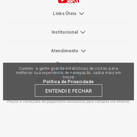
Links Úteis
Institucional
Atendimento
Pagamento
Cookies: a gente guarda estatísticas de visitas para
melhorar sua experiência de navegação, saiba mais em
nossa
Site Seguro e Reconhecimento
Política de Privacidade
ENTENDI E FECHAR
Preços e condições de pagamento exclusivos para compras via internet,
podendo variar nas lojas físicas. Ofertas válidas na compra de até 10 peças
de cada produto por cliente, até o término dos nossos estoques para internet.
Caso os produtos apresentem divergências de valores, o preço válido é o do
carrinho de compras. Vendas sujeitas a análise e confirmação de dados.
Comercial Automotiva S.A. CNPJ: 45.987.005/0001-98
Av Anton Von Zuben 2155, CEP 13.051-900, Campinas-SP​