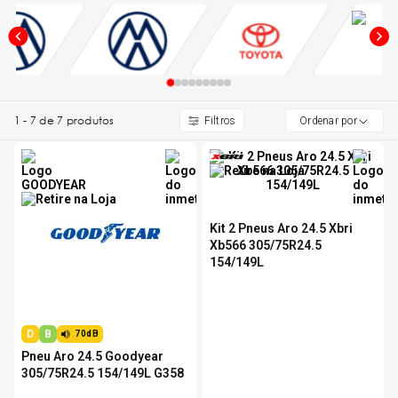
5
º
175 70r14
6
º
Kit 4 Pneu Xbri Aro 13
1
-
7
de
7
produtos
Ordenar por
7
º
185 65r15
8
º
185 60r15
Kit 2 Pneus Aro 24.5 Xbri
9
º
205 55r16
Xb566 305/75R24.5
154/149L
10
º
195 55r15
D
B
70dB
Pneu Aro 24.5 Goodyear
305/75R24.5 154/149L G358