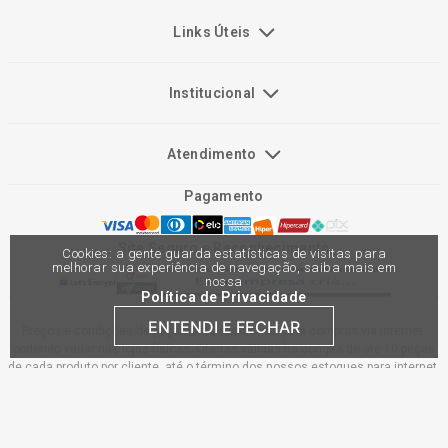
Links Úteis
Institucional
Atendimento
Pagamento
Site Seguro e Reconhecimento
Cookies: a gente guarda estatísticas de visitas para
melhorar sua experiência de navegação, saiba mais em
nossa
Política de Privacidade
ENTENDI E FECHAR
Preços e condições de pagamento exclusivos para compras via internet,
podendo variar nas lojas físicas. Ofertas válidas na compra de até 10 peças
de cada produto por cliente, até o término dos nossos estoques para internet.
Caso os produtos apresentem divergências de valores, o preço válido é o do
carrinho de compras. Vendas sujeitas a análise e confirmação de dados.
Comercial Automotiva S.A. CNPJ: 45.987.005/0001-98
Av Anton Von Zuben 2155, CEP 13.051-900, Campinas-SP​