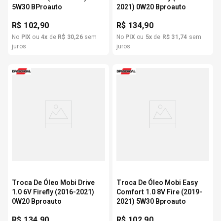
5W30 BProauto
2021) 0W20 Bproauto
R$
102,90
R$
134,90
No
PIX
ou
4
x
de
R$
30
,
26
sem
No
PIX
ou
5
x
de
R$
31
,
74
sem
juros
juros
Troca De Óleo Mobi Drive
Troca De Óleo Mobi Easy
1.0 6V Firefly (2016-2021)
Comfort 1.0 8V Fire (2019-
0W20 Bproauto
2021) 5W30 Bproauto
R$
134,90
R$
102,90