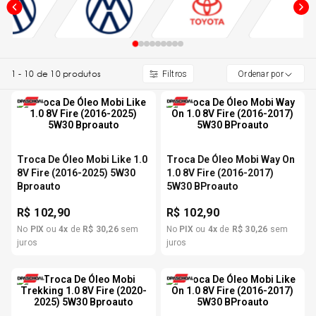
5
º
Kit 4 Pneu Xbri Aro 13
6
º
175 70r14
1
-
10
de
10
produtos
Ordenar por
7
º
185 65r15
8
º
185 60r15
Troca De Óleo Mobi Like 1.0
Troca De Óleo Mobi Way On
8V Fire (2016-2025) 5W30
1.0 8V Fire (2016-2017)
Bproauto
5W30 BProauto
9
º
205 55r16
R$
102,90
R$
102,90
No
PIX
ou
4
x
de
R$
30
,
26
sem
No
PIX
ou
4
x
de
R$
30
,
26
sem
10
º
Pneu
juros
juros