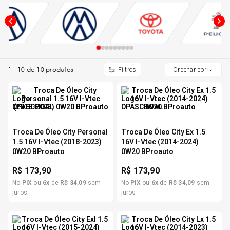
5
º
Kit 4 Pneu Xbri Aro 13
6
º
175 70r14
1
-
10
de
10
produtos
Ordenar por
7
º
185 65r15
8
º
185 60r15
Troca De Óleo City Personal
Troca De Óleo City Ex 1.5
9
º
205 55r16
1.5 16V I-Vtec (2018-2023)
16V I-Vtec (2014-2024)
0W20 BProauto
0W20 BProauto
10
º
R$
173,90
R$
173,90
Pneu
No
PIX
ou
6
x
de
R$
34
,
09
sem
No
PIX
ou
6
x
de
R$
34
,
09
sem
juros
juros