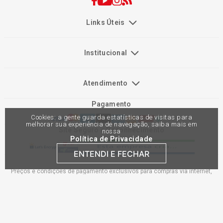
Links Úteis
Institucional
Atendimento
Pagamento
Cookies: a gente guarda estatísticas de visitas para
melhorar sua experiência de navegação, saiba mais em
Site Seguro e Reconhecimento
nossa
Política de Privacidade
ENTENDI E FECHAR
Preços e condições de pagamento exclusivos para compras via internet,
podendo variar nas lojas físicas. Ofertas válidas na compra de até 10 peças
de cada produto por cliente, até o término dos nossos estoques para internet.
Caso os produtos apresentem divergências de valores, o preço válido é o do
carrinho de compras. Vendas sujeitas a análise e confirmação de dados.
Comercial Automotiva S.A. CNPJ: 45.987.005/0001-98