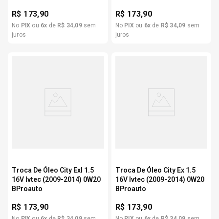
R$
173,90
R$
173,90
No
PIX
ou
6
x
de
R$
34
,
09
sem
No
PIX
ou
6
x
de
R$
34
,
09
sem
juros
juros
Troca De Óleo City Exl 1.5
Troca De Óleo City Ex 1.5
16V Ivtec (2009-2014) 0W20
16V Ivtec (2009-2014) 0W20
BProauto
BProauto
R$
173,90
R$
173,90
No
PIX
ou
6
x
de
R$
34
,
09
sem
No
PIX
ou
6
x
de
R$
34
,
09
sem