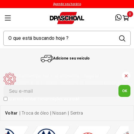
Agende seu horário
0
Adicione seu veículo
1
º
Kit 4 Pneu
Economize em sua primeira compra!
Cadastre-se e receba um cupom de desconto exclusivo.
2
º
Kit Pneu
OK
Eu aceito receber comunicações via e-mail
3
º
Bproauto
troca de óleo
nissan
sentra
4
º
175 65r14