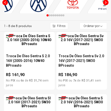
5
º
Kit 4 Pneu Xbri Aro 13
6
º
175 70r14
1
-
8
de
8
produtos
Ordenar por
7
º
185 65r15
8
º
185 60r15
Troca De Óleo Sentra S 2.0
Troca De Óleo Sentra Sv 2.0
16V (2005-2016) 10W40
16V (2017-2021) 5W30
BProauto
BProauto
9
º
205 55r16
R$
161,90
R$
186,90
No
PIX
ou
6
x
de
R$
31
,
74
sem
No
PIX
ou
7
x
de
R$
31
,
41
sem
10
º
Pneu
juros
juros