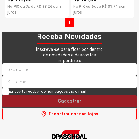
No
PIX
ou
7
x
de
R$
33
,
26
sem
No
PIX
ou
6
x
de
R$
31
,
74
sem
juros
juros
1
Receba Novidades
Inscreva-se para ficar por dentro
de novidades e descontos
imperdíveis
Eu aceito receber comunicações via e-mail
Cadastrar
Encontrar nossas lojas