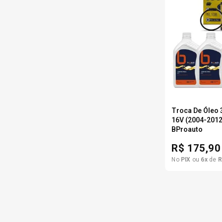
Troca De Óleo 3
16V (2004-201
BProauto
R$
175,90
No
PIX
ou
6
x
de
R