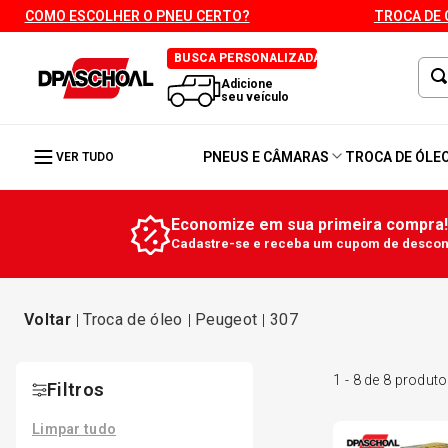
COMO ESCOLHER O PNEU CERTO?
TROCA DE 
BUSCA PERSONALIZADA
Adicione
seu veículo
PNEUS E CÂMARAS
TROCA DE ÓLE
VER TUDO
Economize em sua primeira compra!
Cadastre-se e receba um cupom de descont
troca de óleo
peugeot
307
1
-
8
de
8
produto
Filtros
Limpar tudo