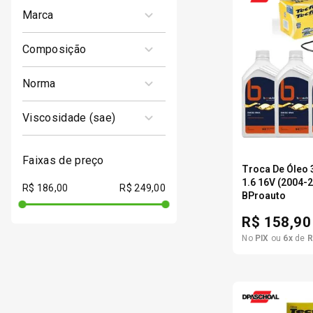
marca
DPASCHOAL
composição
SEMISINTÉTICO
norma
A3 / B3 - A3 / B4-16
viscosidade (sae)
RN 0700 / RN 0710
10W40
faixas de preço
Troca De Óleo 
1.6 16V (2004-
R$ 186,00
R$ 249,00
BProauto
1
R$
158,90
No
PIX
ou
6
x
de
R