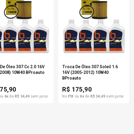
De Óleo 307 Cc 2.0 16V
Troca De Óleo 307 Soleil 1.6
-2008) 10W40 BProauto
16V (2005-2012) 10W40
BProauto
75,90
R$
175,90
ou
6
x
de
R$
34
,
49
sem juros
No
PIX
ou
6
x
de
R$
34
,
49
sem juros