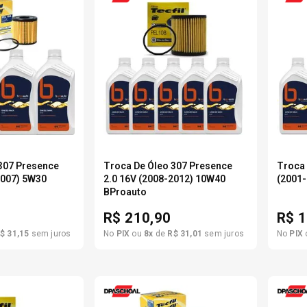
6
º
205 55r16
7
º
Pneu
8
º
195 55r15
9
º
175 65 14
307 Presence
Troca De Óleo 307 Presence
Troca 
2007) 5W30
2.0 16V (2008-2012) 10W40
(2001
BProauto
0
º
175 70r13
R$
210,90
R$
1
$
31
,
15
sem juros
No
PIX
ou
8
x
de
R$
31
,
01
sem juros
No
PIX