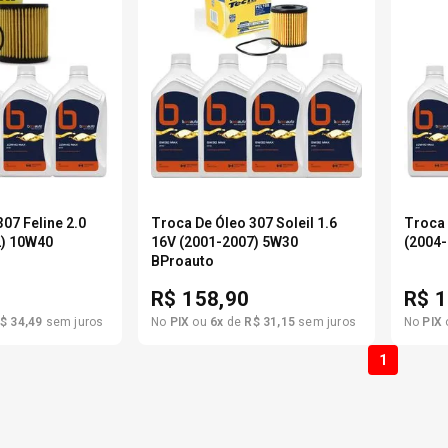
07 Feline 2.0
Troca De Óleo 307 Soleil 1.6
Troca 
2) 10W40
16V (2001-2007) 5W30
(2004
BProauto
R$
158,90
R$
1
$
34
,
49
sem juros
No
PIX
ou
6
x
de
R$
31
,
15
sem juros
No
PIX
1