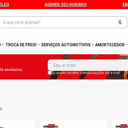
ÓLEO
AGENDE SEU HORÁRIO
EN
O
TROCA DE FREIO
SERVIÇOS AUTOMOTIVOS
AMORTECEDOR
1
º
Kit 4 Pneu
o exclusivo.
2
º
Bproauto
Eu aceito receber comunicações via e-mail
3
º
Kit 4 Pneu Xbri Aro 13
4
º
175 70r14
s
5
º
185 60r15