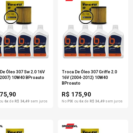
De Óleo 307 Sw 2.0 16V
Troca De Óleo 307 Griffe 2.0
-2007) 10W40 BProauto
16V (2004-2012) 10W40
BProauto
75,90
R$
175,90
ou
6
x
de
R$
34
,
49
sem juros
No
PIX
ou
6
x
de
R$
34
,
49
sem juros