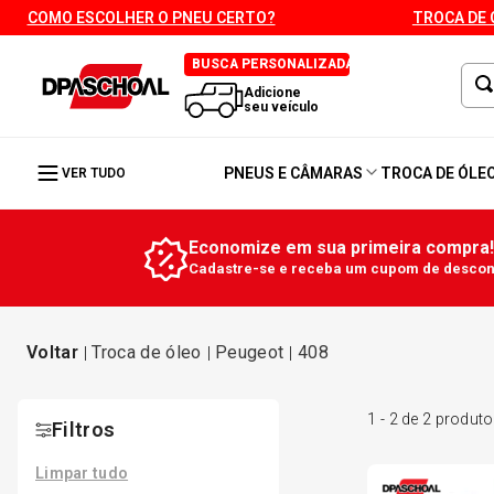
COMO ESCOLHER O PNEU CERTO?
TROCA DE 
BUSCA PERSONALIZADA
Adicione
seu veículo
PNEUS E CÂMARAS
TROCA DE ÓLE
VER TUDO
Economize em sua primeira compra!
Cadastre-se e receba um cupom de descont
troca de óleo
peugeot
408
1
-
2
de
2
produto
Filtros
Limpar tudo