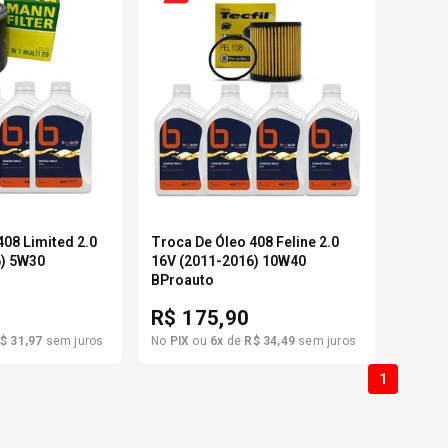
6
º
175 70r14
7
º
185 65r15
8
º
185 60r15
9
º
205 55r16
408 Limited 2.0
Troca De Óleo 408 Feline 2.0
6) 5W30
16V (2011-2016) 10W40
BProauto
0
º
Pneu
R$
175,90
$
31
,
97
sem juros
No
PIX
ou
6
x
de
R$
34
,
49
sem juros
1