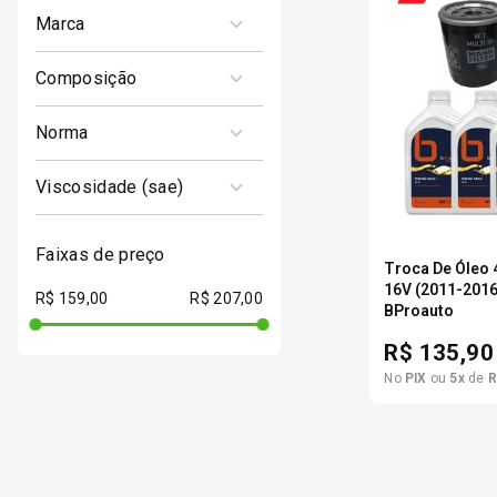
marca
DPASCHOAL
composição
SEMISINTÉTICO
norma
A3 / B3 - A3 / B4-16
viscosidade (sae)
RN 0700 / RN 0710
10W40
faixas de preço
Troca De Óleo 
16V (2011-201
R$ 159,00
R$ 207,00
BProauto
1
R$
135,90
No
PIX
ou
5
x
de
R