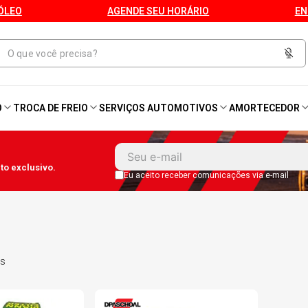
ÓLEO
AGENDE SEU HORÁRIO
EN
O
TROCA DE FREIO
SERVIÇOS AUTOMOTIVOS
AMORTECEDOR
1
º
Kit 4 Pneu
o exclusivo.
2
º
Kit Pneu
Eu aceito receber comunicações via e-mail
3
º
Bproauto
4
º
175 65r14
s
5
º
Kit 4 Pneu Xbri Aro 13